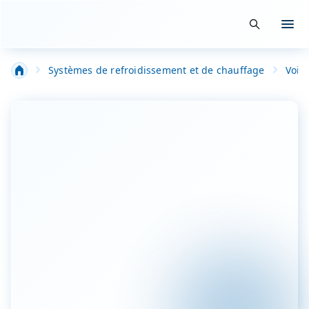
Suche öffn
Menü
Salle Blanche-Filtration-Technique spéciale industrie
Systèmes de refroidissement et de chauffage
Voil