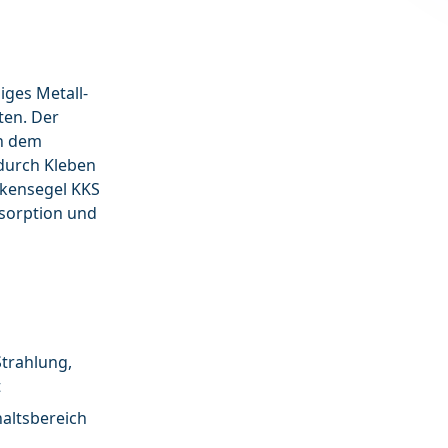
iges Metall-
ten. Der
en dem
durch Kleben
ckensegel KKS
bsorption und
trahlung,
t
altsbereich