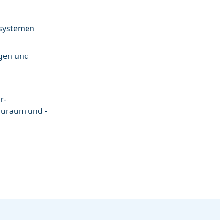
ssystemen
ngen und
r-
auraum und -