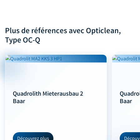
Plus de références avec Opticlean,
Type OC-Q
Quadrolith Mieterausbau 2
Quadrol
Baar
Baar
Découvrez plus
Découvr