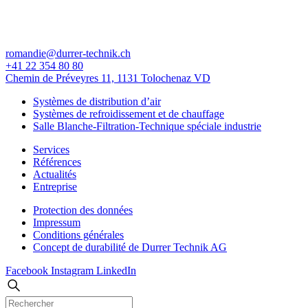
romandie@durrer-technik.ch
+41 22 354 80 80
Chemin de Préveyres 11, 1131 Tolochenaz VD
Systèmes de distribution d’air
Systèmes de refroidissement et de chauffage
Salle Blanche-Filtration-Technique spéciale industrie
Services
Références
Actualités
Entreprise
Protection des données
Impressum
Conditions générales
Concept de durabilité de Durrer Technik AG
Facebook
Instagram
LinkedIn