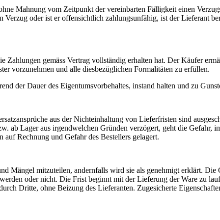
r ohne Mahnung vom Zeitpunkt der vereinbarten Fälligkeit einen Verzugs
Verzug oder ist er offensichtlich zahlungsunfähig, ist der Lieferant b
 die Zahlungen gemäss Vertrag vollständig erhalten hat. Der Käufer ermä
er vorzunehmen und alle diesbezüglichen Formalitäten zu erfüllen.
rend der Dauer des Eigentumsvorbehaltes, instand halten und zu Gunste
nersatzansprüche aus der Nichteinhaltung von Lieferfristen sind ausge
w. ab Lager aus irgendwelchen Gründen verzögert, geht die Gefahr, im
n auf Rechnung und Gefahr des Bestellers gelagert.
d Mängel mitzuteilen, andernfalls wird sie als genehmigt erklärt. Die
erden oder nicht. Die Frist beginnt mit der Lieferung der Ware zu lauf
h Dritte, ohne Beizung des Lieferanten. Zugesicherte Eigenschaften s