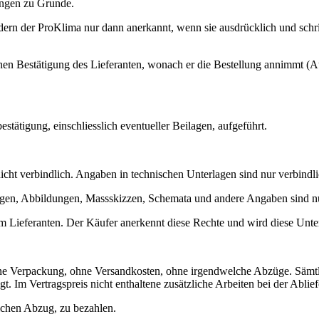
ungen zu Grunde.
 der ProKlima nur dann anerkannt, wenn sie ausdrücklich und schriftl
chen Bestätigung des Lieferanten, wonach er die Bestellung annimmt (A
tätigung, einschliesslich eventueller Beilagen, aufgeführt.
ht verbindlich. Angaben in technischen Unterlagen sind nur verbindlich
en, Abbildungen, Massskizzen, Schemata und andere Angaben sind nur v
m Lieferanten. Der Käufer anerkennt diese Rechte und wird diese Unte
hne Verpackung, ohne Versandkosten, ohne irgendwelche Abzüge. Sämtl
gt. Im Vertragspreis nicht enthaltene zusätzliche Arbeiten bei der Abli
ichen Abzug, zu bezahlen.