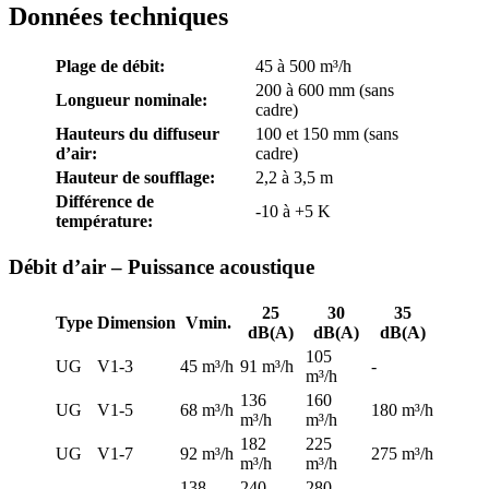
Données techniques
Plage de débit:
45 à 500 m³/h
200 à 600 mm (sans
Longueur nominale:
cadre)
Hauteurs du diffuseur
100 et 150 mm (sans
d’air:
cadre)
Hauteur de soufflage:
2,2 à 3,5 m
Différence de
-10 à +5 K
température:
Débit d’air – Puissance acoustique
25
30
35
Type
Dimension
Vmin.
dB(A)
dB(A)
dB(A)
105
UG
V1-3
45 m³/h
91 m³/h
-
m³/h
136
160
UG
V1-5
68 m³/h
180 m³/h
m³/h
m³/h
182
225
UG
V1-7
92 m³/h
275 m³/h
m³/h
m³/h
138
240
280