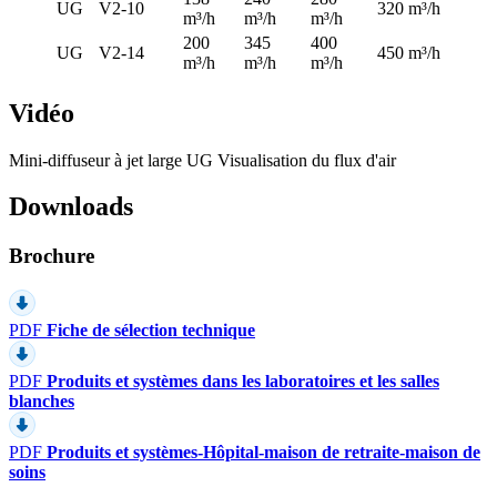
UG
V2-10
320 m³/h
m³/h
m³/h
m³/h
200
345
400
UG
V2-14
450 m³/h
m³/h
m³/h
m³/h
Vidéo
Mini-diffuseur à jet large UG Visualisation du flux d'air
Downloads
Brochure
PDF
Fiche de sélection technique
PDF
Produits et systèmes dans les laboratoires et les salles
blanches
PDF
Produits et systèmes-Hôpital-maison de retraite-maison de
soins