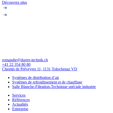
Découvrez plus
romandie@durrer-technik.ch
+41 22 354 80 80
Chemin de Préveyres 11, 1131 Tolochenaz VD
Systèmes de distribution d’air
Systèmes de refroidissement et de chauffage
Salle Blanche-Filtration-Technique spéciale industrie
Services
Références
Actualités
Entreprise