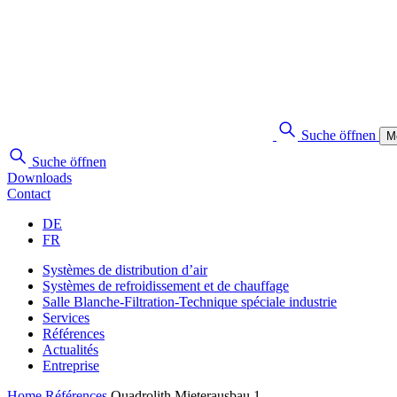
Suche öffnen
M
Suche öffnen
Downloads
Contact
DE
FR
Systèmes de distribution d’air
Systèmes de refroidissement et de chauffage
Salle Blanche-Filtration-Technique spéciale industrie
Services
Références
Actualités
Entreprise
Home
Références
Quadrolith Mieterausbau 1