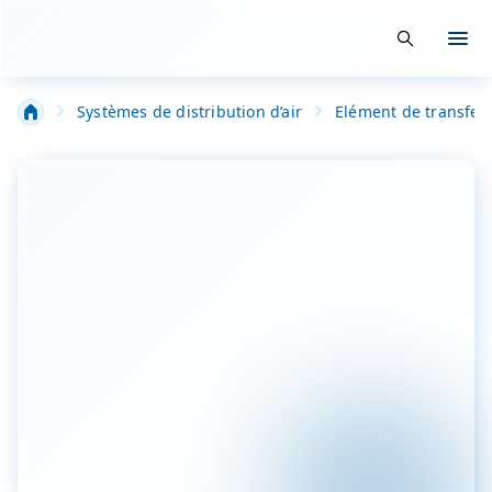
Suche öffn
Menü
Salle Blanche-Filtration-Technique spéciale industrie
Systèmes de distribution d’air
Elément de transfert