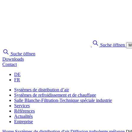
Suche öffnen
M
Suche öffnen
Downloads
Contact
DE
FR
Systèmes de distribution d’air
Systèmes de refroidissement et de chauffage
Salle Blanche-Filtration-Technique spéciale industrie
Services
Références
Actualités
Entreprise
Home
Systèmes de distribution d'air
Diffusion turbulente mélange
Dif