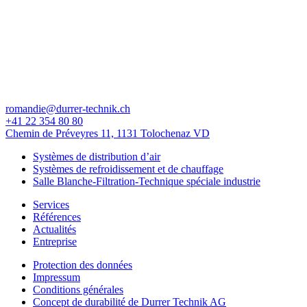
romandie@durrer-technik.ch
+41 22 354 80 80
Chemin de Préveyres 11, 1131 Tolochenaz VD
Systèmes de distribution d’air
Systèmes de refroidissement et de chauffage
Salle Blanche-Filtration-Technique spéciale industrie
Services
Références
Actualités
Entreprise
Protection des données
Impressum
Conditions générales
Concept de durabilité de Durrer Technik AG