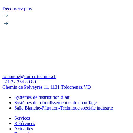
Découvrez plus
romandie@durrer-technik.ch
+41 22 354 80 80
Chemin de Préveyres 11, 1131 Tolochenaz VD
Systèmes de distribution d’air
Systèmes de refroidissement et de chauffage
Salle Blanche-Filtration-Technique spéciale industrie
Services
Références
Actualités