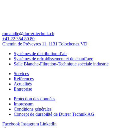
romandie@durrer-technik.ch
+41 22 354 80 80
Chemin de Préveyres 11, 1131 Tolochenaz VD
Systèmes de distribution d’air
Systèmes de refroidissement et de chauffage
Salle Blanche-Filtration-Technique spéciale industrie
Services
Références
Actualités
Entreprise
Protection des données
Impressum
Conditions générales
Concept de durabilité de Durrer Technik AG
Facebook
Instagram
LinkedIn