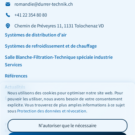
romandie@durrer-technik.ch
+41 22 354 80 80
Chemin de Préveyres 11, 1131 Tolochenaz VD
Systèmes de distribution d’air
Systèmes de refroidissement et de chauffage
Salle Blanche-Filtration-Technique spéciale industrie
Services
Références
Actualités
Nous utilisons des cookies pour optimiser notre site web. Pour
Entreprise
pouvoir les utiliser, nous avons besoin de votre consentement
explicite. Vous trouverez de plus amples informations à ce sujet
sous
Protection des données et révocation
.
Facebook
Instagram
LinkedIn
Protection des données
N'autoriser que le nécessaire
Impressum