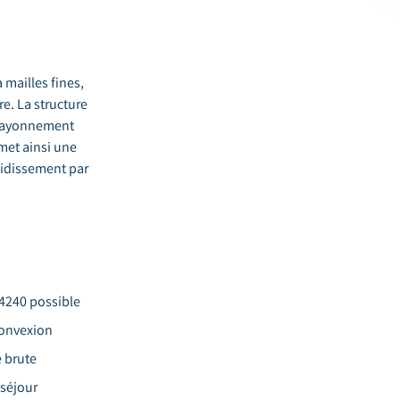
mailles fines,
e. La structure
 rayonnement
met ainsi une
oidissement par
4240 possible
convexion
e brute
 séjour