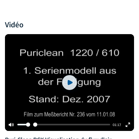
Vidéo
Play
01:17
Mute
Enter