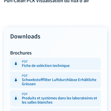
Puri-Clean PCK Visualisation du flux d'air
fulls
Downloads
Brochures
PDF
Fiche de seléction technique
PDF
Schwebstofffilter Luftdurchlässe Erhältliche
Grössen
PDF
Produits et systèmes dans les laboratoires et
les salles blanches