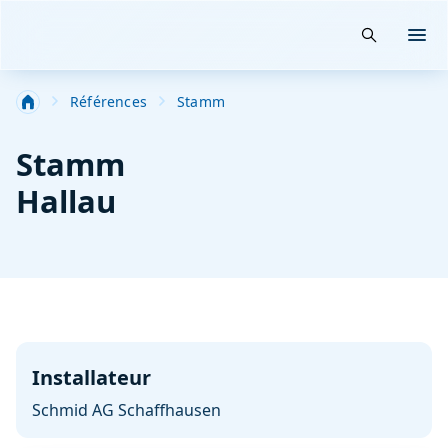
Suche öffn
Menü
Salle Blanche-Filtration-Technique spéciale industrie
Références
Stamm
Stamm
Hallau
Installateur
Schmid AG Schaffhausen