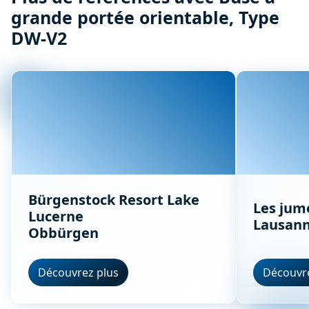
grande portée orientable, Type
DW-V2
Bürgenstock Resort Lake
Les jum
Lucerne
Lausan
Obbürgen
Découvrez plus
Découvre