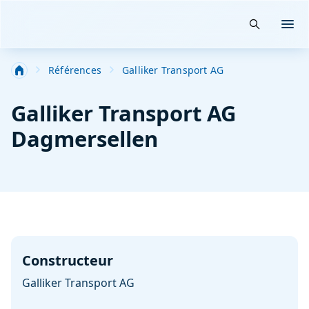
Suche öffn
Menü
Salle Blanche-Filtration-Technique spéciale industrie
Références
Galliker Transport AG
Galliker Transport AG
Dagmersellen
Constructeur
Galliker Transport AG