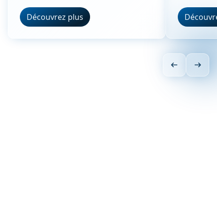
Découvrez plus
Découvre