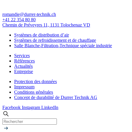
romandie@durrer-technik.ch
+41 22 354 80 80
Chemin de Préveyres 11, 1131 Tolochenaz VD
Systèmes de distribution d’air
Systèmes de refroidissement et de chauffage
Salle Blanche-Filtration-Technique spéciale industrie
Services
Références
Actualités
Entreprise
Protection des données
Impressum
Conditions générales
Concept de durabilité de Durrer Technik AG
Facebook
Instagram
LinkedIn