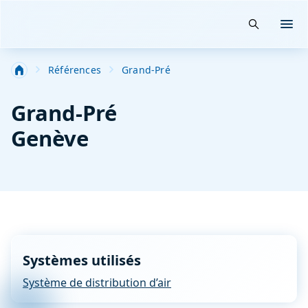
Suche öffn
Menü
Salle Blanche-Filtration-Technique spéciale industrie
Références
Grand-Pré
Grand-Pré
Genève
Systèmes utilisés
Système de distribution d’air