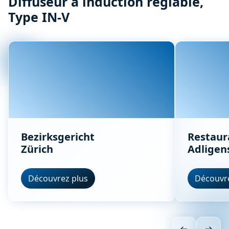
Diffuseur à induction réglable,
Type IN-V
Bezirksgericht
Restaur
Zürich
Adligen
Découvrez plus
Découvre