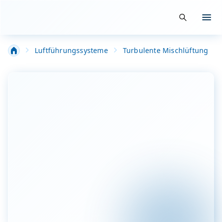
Suche öffn
Menü
Luftführungssysteme
Turbulente Mischlüftung