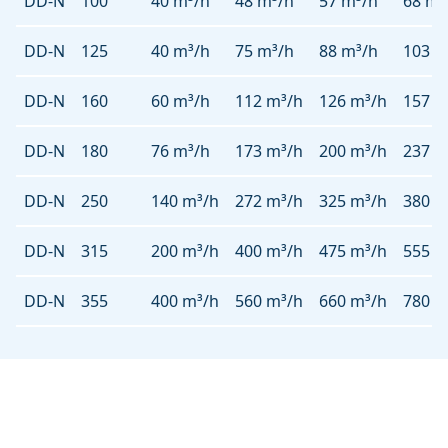
DD-N
100
40 m³/h
48 m³/h
57 m³/h
68 m³
DD-N
125
40 m³/h
75 m³/h
88 m³/h
103 m
DD-N
160
60 m³/h
112 m³/h
126 m³/h
157 m
DD-N
180
76 m³/h
173 m³/h
200 m³/h
237 m
DD-N
250
140 m³/h
272 m³/h
325 m³/h
380 m
DD-N
315
200 m³/h
400 m³/h
475 m³/h
555 m
DD-N
355
400 m³/h
560 m³/h
660 m³/h
780 m