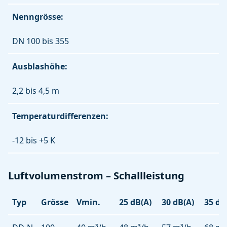
Nenngrösse:
DN 100 bis 355
Ausblashöhe:
2,2 bis 4,5 m
Temperaturdifferenzen:
-12 bis +5 K
Luftvolumenstrom – Schallleistung
Typ
Grösse
Vmin.
25 dB(A)
30 dB(A)
35 dB