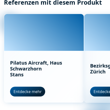
Referenzen mit diesem Produkt
Pilatus Aircraft, Haus
Bezirks
Schwarzhorn
Zürich
Stans
Entdecke mehr
Entdeck