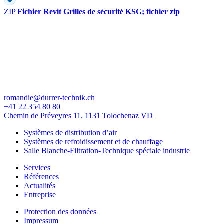
ZIP
Fichier Revit Grilles de sécurité KSG; fichier zip
romandie@durrer-technik.ch
+41 22 354 80 80
Chemin de Préveyres 11, 1131 Tolochenaz VD
Systèmes de distribution d’air
Systèmes de refroidissement et de chauffage
Salle Blanche-Filtration-Technique spéciale industrie
Services
Références
Actualités
Entreprise
Protection des données
Impressum