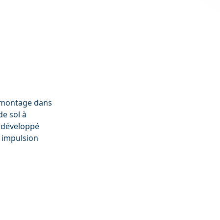
t montage dans
de sol à
é développé
 impulsion