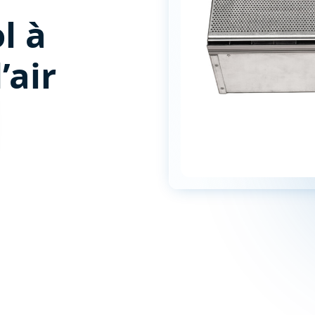
l à
’air