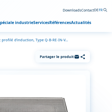
DE
FR
Downloads
Contact
Su
péciale industrie
Services
Références
Actualités
c profilé d’induction, Type Q-B-RE-IN-V…
Copier le lien
Partager par e-mail
Partager le produit