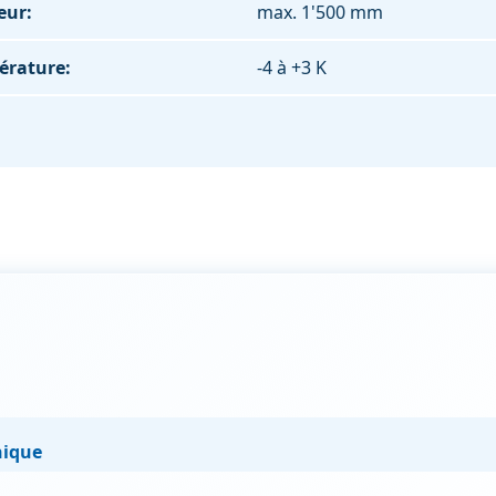
eur:
max. 1'500 mm
érature:
-4 à +3 K
nique