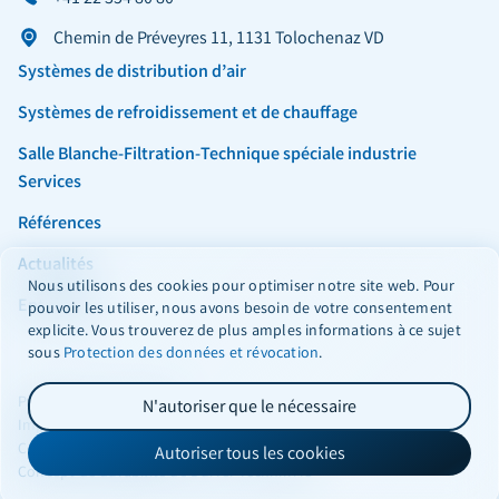
Chemin de Préveyres 11, 1131 Tolochenaz VD
Systèmes de distribution d’air
Systèmes de refroidissement et de chauffage
Salle Blanche-Filtration-Technique spéciale industrie
Services
Références
Actualités
Nous utilisons des cookies pour optimiser notre site web. Pour
Entreprise
pouvoir les utiliser, nous avons besoin de votre consentement
explicite. Vous trouverez de plus amples informations à ce sujet
sous
Protection des données et révocation
.
Facebook
Instagram
LinkedIn
Protection des données
N'autoriser que le nécessaire
Impressum
Conditions générales
Autoriser tous les cookies
Concept de durabilité de Durrer Technik AG