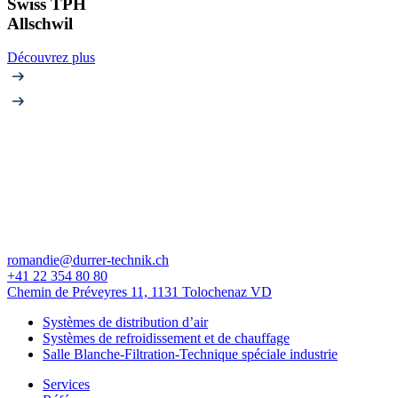
Swiss TPH
Allschwil
Découvrez plus
romandie@durrer-technik.ch
+41 22 354 80 80
Chemin de Préveyres 11, 1131 Tolochenaz VD
Systèmes de distribution d’air
Systèmes de refroidissement et de chauffage
Salle Blanche-Filtration-Technique spéciale industrie
Services