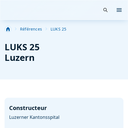
Suche öffn
Menü
Salle Blanche-Filtration-Technique spéciale industrie
Références
LUKS 25
LUKS 25
Luzern
Constructeur
Luzerner Kantonsspital