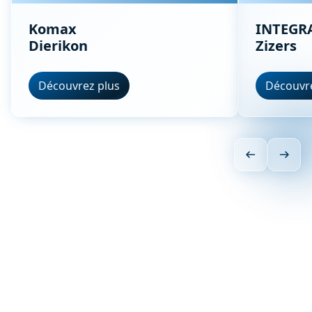
Komax
INTEGRA
Dierikon
Zizers
Découvrez plus
Découvre