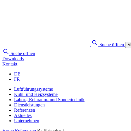
Suche öffnen
M
Suche öffnen
Downloads
Kontakt
DE
FR
Luftführungssysteme
Kühl- und Heizsysteme
Labor-, Reinraum- und Sondertechnik
Dienstleistungen
Referenzen
Aktuelles
Unternehmen
Home
Referenzen
Raiffeisenbank