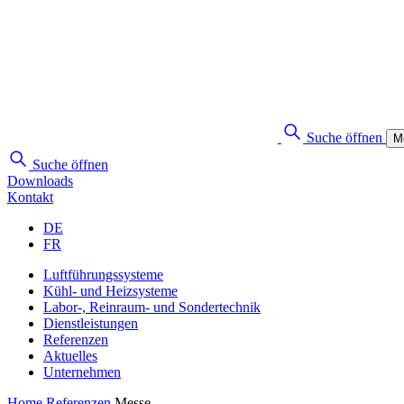
Suche öffnen
M
Suche öffnen
Downloads
Kontakt
DE
FR
Luftführungssysteme
Kühl- und Heizsysteme
Labor-, Reinraum- und Sondertechnik
Dienstleistungen
Referenzen
Aktuelles
Unternehmen
Home
Referenzen
Messe