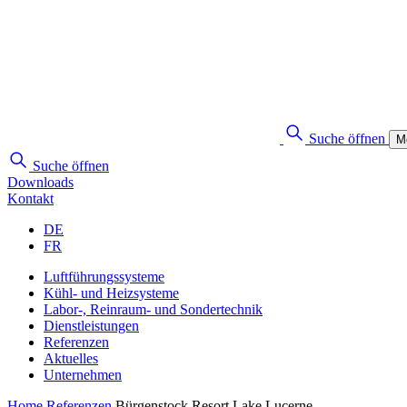
Suche öffnen
M
Suche öffnen
Downloads
Kontakt
DE
FR
Luftführungssysteme
Kühl- und Heizsysteme
Labor-, Reinraum- und Sondertechnik
Dienstleistungen
Referenzen
Aktuelles
Unternehmen
Home
Referenzen
Bürgenstock Resort Lake Lucerne