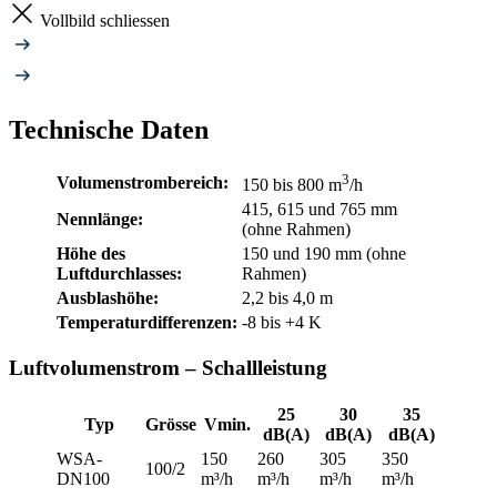
Vollbild schliessen
Technische Daten
3
Volumenstrombereich:
150 bis 800 m
/h
415, 615 und 765 mm
Nennlänge:
(ohne Rahmen)
Höhe des
150 und 190 mm (ohne
Luftdurchlasses:
Rahmen)
Ausblashöhe:
2,2 bis 4,0 m
Temperaturdifferenzen:
-8 bis +4 K
Luftvolumenstrom – Schallleistung
25
30
35
Typ
Grösse
Vmin.
dB(A)
dB(A)
dB(A)
WSA-
150
260
305
350
100/2
DN100
m³/h
m³/h
m³/h
m³/h