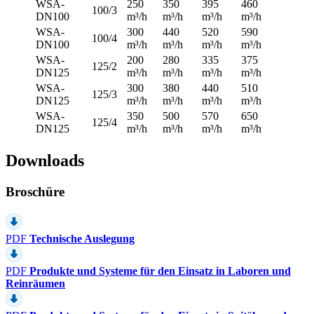
WSA-
250
350
395
460
100/3
DN100
m³/h
m³/h
m³/h
m³/h
WSA-
300
440
520
590
100/4
DN100
m³/h
m³/h
m³/h
m³/h
WSA-
200
280
335
375
125/2
DN125
m³/h
m³/h
m³/h
m³/h
WSA-
300
380
440
510
125/3
DN125
m³/h
m³/h
m³/h
m³/h
WSA-
350
500
570
650
125/4
DN125
m³/h
m³/h
m³/h
m³/h
Downloads
Broschüre
PDF
Technische Auslegung
PDF
Produkte und Systeme für den Einsatz in Laboren und
Reinräumen