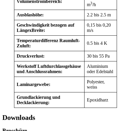
Volumenstrombereich:
3
m
/h
Ausblashöhe:
2.2 bis 2.5 m
Geschwindigkeit bezogen auf
0,15 bis 0,20
LängexBreite:
m/s
Temperaturdifferenz Raumluft-
0.5 bis 4 K
Zuluft:
Druckverlust:
30 bis 55 Pa
Werkstoff Luftdurchlassgehäuse
Aluminium
und Anschlussrahmen:
oder Edelstahl
Polyester,
Laminargewebe:
weiss
Grundlackierung und
Epoxidharz
Decklackierung:
Downloads
Broschüre