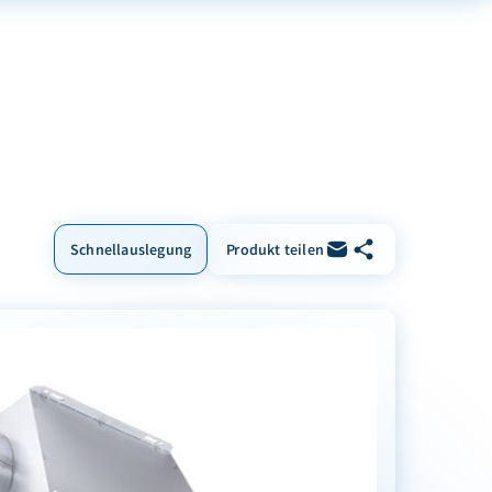
Link kopieren
Per E-Mail teilen
Schnellauslegung
Produkt teilen