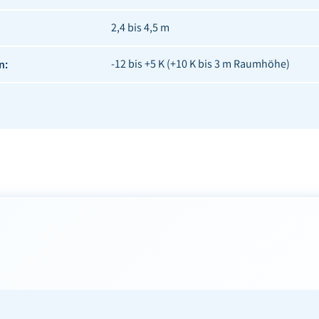
2,4 bis 4,5 m
n:
-12 bis +5 K (+10 K bis 3 m Raumhöhe)