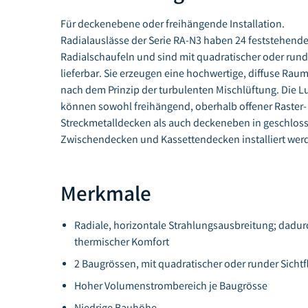
Für deckenebene oder freihängende Installation.
Radialauslässe der Serie RA-N3 haben 24 feststehend
Radialschaufeln und sind mit quadratischer oder rund
lieferbar. Sie erzeugen eine hochwertige, diffuse Ra
nach dem Prinzip der turbulenten Mischlüftung. Die L
können sowohl freihängend, oberhalb offener Raster-
Streckmetalldecken als auch deckeneben in geschlos
Zwischendecken und Kassettendecken installiert wer
Merkmale
Radiale, horizontale Strahlungsausbreitung; dadu
thermischer Komfort
2 Baugrössen, mit quadratischer oder runder Sichtf
Hoher Volumenstrombereich je Baugrösse
Niedrige Bauhöhe