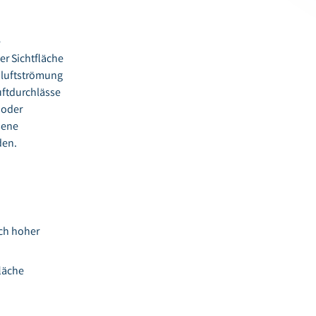
e
er Sichtfläche
umluftströmung
uftdurchlässe
 oder
sene
den.
rch hoher
läche