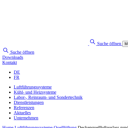
Suche öffnen
M
Suche öffnen
Downloads
Kontakt
DE
FR
Luftführungssysteme
Kühl- und Heizsysteme
Labor-, Reinraum- und Sondertechnik
Dienstleistungen
Referenzen
Aktuelles
Unternehmen
Home
Luftführungssysteme
Quelllüftung
Deckenquellluftauslass ru