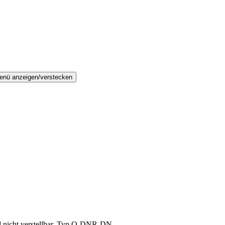
enü anzeigen/verstecken
nd nicht verstellbar, Typ Q-DNR-DN…