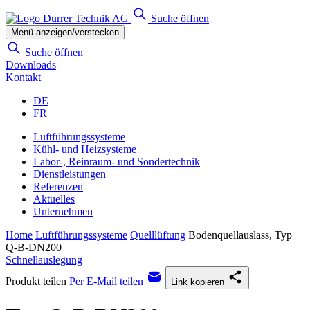
Suche öffnen
Menü anzeigen/verstecken
Suche öffnen
Downloads
Kontakt
DE
FR
Luftführungssysteme
Kühl- und Heizsysteme
Labor-, Reinraum- und Sondertechnik
Dienstleistungen
Referenzen
Aktuelles
Unternehmen
Home
Luftführungssysteme
Quelllüftung
Bodenquellauslass, Typ
Q-B-DN200
Schnellauslegung
Produkt teilen
Per E-Mail teilen
Link kopieren