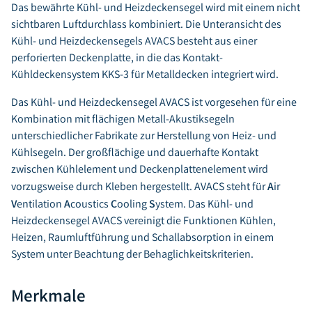
Das bewährte Kühl- und Heizdeckensegel wird mit einem nicht
sichtbaren Luftdurchlass kombiniert. Die Unteransicht des
Kühl- und Heizdeckensegels AVACS besteht aus einer
perforierten Deckenplatte, in die das Kontakt-
Kühldeckensystem KKS-3 für Metalldecken integriert wird.
Das Kühl- und Heizdeckensegel AVACS ist vorgesehen für eine
Kombination mit flächigen Metall-Akustiksegeln
unterschiedlicher Fabrikate zur Herstellung von Heiz- und
Kühlsegeln. Der großflächige und dauerhafte Kontakt
zwischen Kühlelement und Deckenplattenelement wird
A
vorzugsweise durch Kleben hergestellt. AVACS steht für
ir
V
A
C
S
entilation
coustics
ooling
ystem. Das Kühl- und
Heizdeckensegel AVACS vereinigt die Funktionen Kühlen,
Heizen, Raumluftführung und Schallabsorption in einem
System unter Beachtung der Behaglichkeitskriterien.
Merkmale