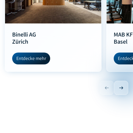
Binelli AG
MAB KF
Zürich
Basel
Entdecke mehr
Entdec