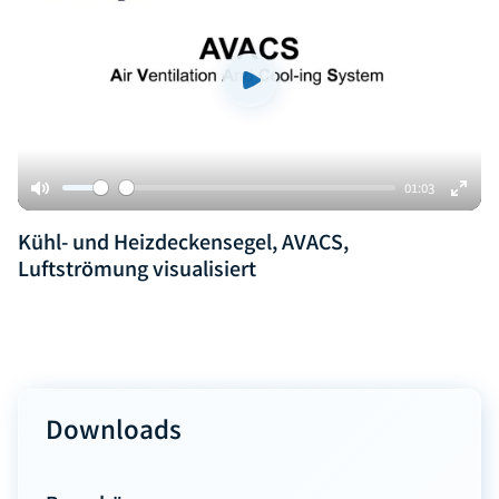
Play
01:03
Mute
Enter
Kühl- und Heizdeckensegel, AVACS,
fulls
Luftströmung visualisiert
Downloads