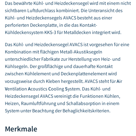
Das bewährte Kühl- und Heizdeckensegel wird mit einem nicht
sichtbaren Luftdurchlass kombiniert. Die Unteransicht des
Kühl- und Heizdeckensegels AVACS besteht aus einer
perforierten Deckenplatte, in die das Kontakt-
Kühldeckensystem KKS-3 für Metalldecken integriert wird.
Das Kühl- und Heizdeckensegel AVACS ist vorgesehen für eine
Kombination mit flächigen Metall-Akustiksegeln
unterschiedlicher Fabrikate zur Herstellung von Heiz- und
Kühlsegeln. Der großflächige und dauerhafte Kontakt
zwischen Kühlelement und Deckenplattenelement wird
A
vorzugsweise durch Kleben hergestellt. AVACS steht für
ir
V
A
C
S
entilation
coustics
ooling
ystem. Das Kühl- und
Heizdeckensegel AVACS vereinigt die Funktionen Kühlen,
Heizen, Raumluftführung und Schallabsorption in einem
System unter Beachtung der Behaglichkeitskriterien.
Merkmale