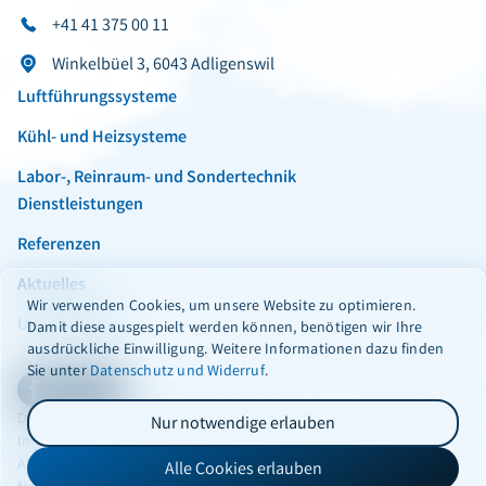
+41 41 375 00 11
Winkelbüel 3, 6043 Adligenswil
Luftführungssysteme
Kühl- und Heizsysteme
Labor-, Reinraum- und Sondertechnik
Dienstleistungen
Referenzen
Aktuelles
Wir verwenden Cookies, um unsere Website zu optimieren.
Unternehmen
Damit diese ausgespielt werden können, benötigen wir Ihre
ausdrückliche Einwilligung. Weitere Informationen dazu finden
Sie unter
Datenschutz und Widerruf
.
Facebook
Instagram
LinkedIn
Datenschutzerklärung
Nur notwendige erlauben
Impressum
Allgemeine Geschäfts­bedingungen
Alle Cookies erlauben