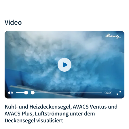
Video
Play
00:09
Mute
Enter
Kühl- und Heizdeckensegel, AVACS Ventus und
fulls
AVACS Plus, Luftströmung unter dem
Deckensegel visualisiert