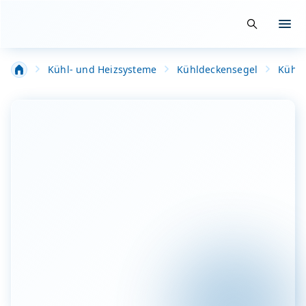
Suche öffn
Menü
Kühl- und Heizsysteme
Kühldeckensegel
Kühl-