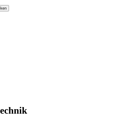
cken
echnik