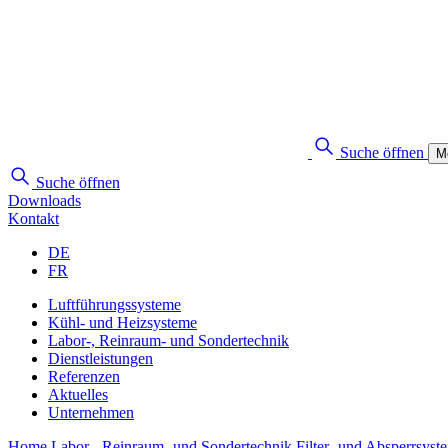
Suche öffnen
M
Suche öffnen
Downloads
Kontakt
DE
FR
Luftführungssysteme
Kühl- und Heizsysteme
Labor-, Reinraum- und Sondertechnik
Dienstleistungen
Referenzen
Aktuelles
Unternehmen
Home
Labor-, Reinraum- und Sondertechnik
Filter- und Absperrsyst