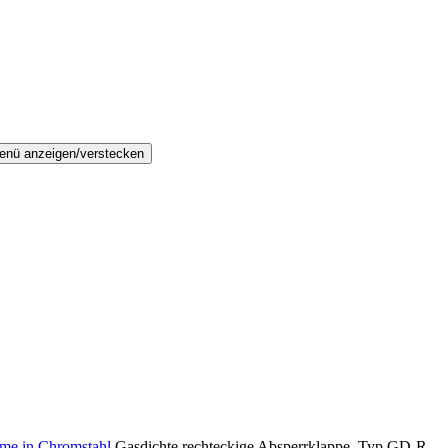
enü anzeigen/verstecken
eme in Chromstahl
Gasdichte rechteckige Absperrklappe, Typ GD-R