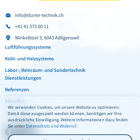
info@durrer-technik.ch
+41 41 375 00 11
Winkelbüel 3, 6043 Adligenswil
Luftführungssysteme
Kühl- und Heizsysteme
Labor-, Reinraum- und Sondertechnik
Dienstleistungen
Referenzen
Aktuelles
Wir verwenden Cookies, um unsere Website zu optimieren.
Unternehmen
Damit diese ausgespielt werden können, benötigen wir Ihre
ausdrückliche Einwilligung. Weitere Informationen dazu finden
Sie unter
Datenschutz und Widerruf
.
Facebook
Instagram
LinkedIn
Datenschutzerklärung